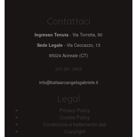
Contattaci
Ingresso Tenuta
- Via Torretta, 90
Sede Legale
- Via Ceccazzo, 13
95024 Acireale (CT)
333 261 3665
info@batiaarcangelogabriele.it
Legal
Privacy Policy
Cookie Policy
Condizione e trattamento dati
Copyright