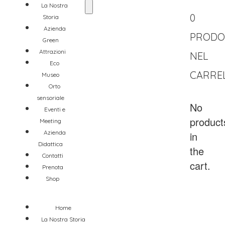
La Nostra
0
Storia
Azienda
PRODO
Green
Attrazioni
NEL
Eco
CARRE
Museo
Orto
sensoriale
No
Eventi e
product
Meeting
Azienda
in
Didattica
the
Contatti
cart.
Prenota
Shop
Home
La Nostra Storia