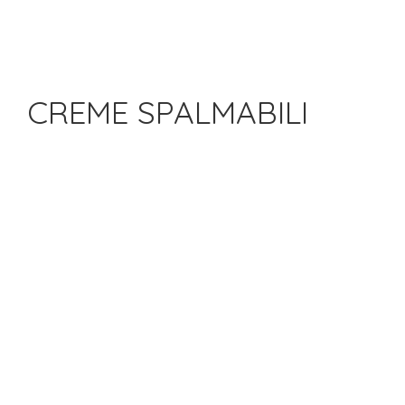
CREME SPALMABILI
Home
Shop
Dolci
Creme Spalmabili